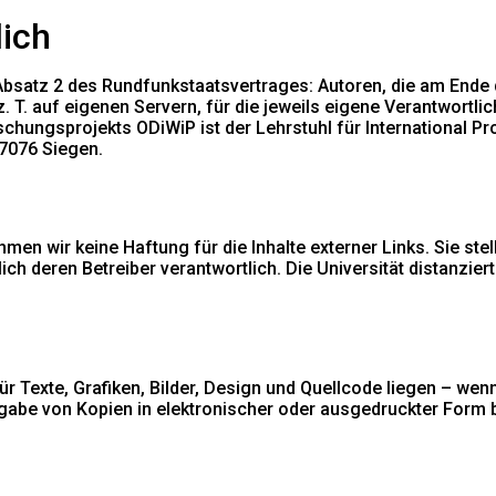
lich
atz 2 des Rundfunkstaatsvertrages: Autoren, die am Ende de
 T. auf eigenen Servern, für die jeweils eigene Verantwortlich
orschungsprojekts ODiWiP ist der Lehrstuhl für International
57076 Siegen.
hmen wir keine Haftung für die Inhalte externer Links. Sie ste
lich deren Betreiber verantwortlich. Die Universität distanzie
r Texte, Grafiken, Bilder, Design und Quellcode liegen – wen
rgabe von Kopien in elektronischer oder ausgedruckter Form